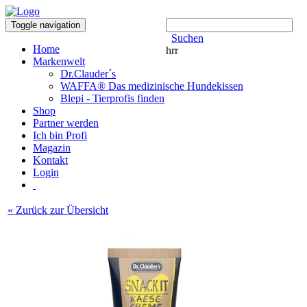
Toggle navigation
Suchen
Home
hrr
Markenwelt
Dr.Clauder´s
WAFFA® Das medizinische Hundekissen
Blepi - Tierprofis finden
Shop
Partner werden
Ich bin Profi
Magazin
Kontakt
Login
« Zurück zur Übersicht